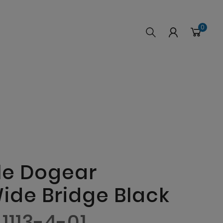
0
le Dogear
de Bridge Black
-1113-4-01