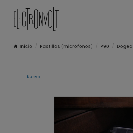
Inicio
Pastillas (micrófonos)
P90
Dogea
Nuevo