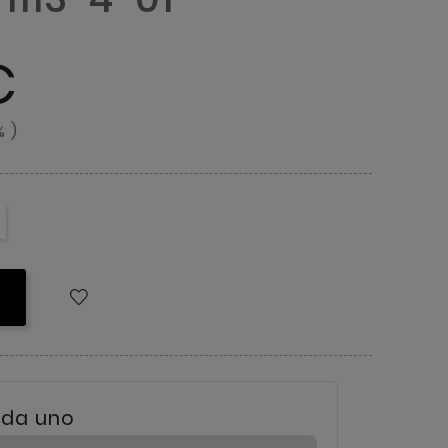
€
% )
eda uno