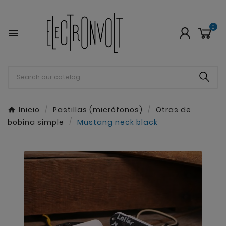
0

Inicio
Pastillas (micrófonos)
Otras de
bobina simple
Mustang neck black