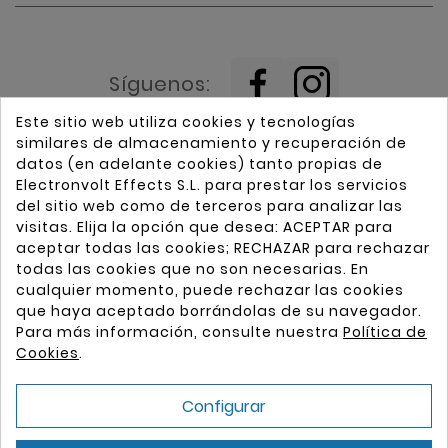
Síguenos:
Este sitio web utiliza cookies y tecnologías
similares de almacenamiento y recuperación de
datos (en adelante cookies) tanto propias de
Electronvolt Effects S.L. para prestar los servicios
del sitio web como de terceros para analizar las
visitas. Elija la opción que desea: ACEPTAR para
aceptar todas las cookies; RECHAZAR para rechazar
Home
Guitarras
todas las cookies que no son necesarias. En
Marcas
Pastillas (micrófonos)
cualquier momento, puede rechazar las cookies
que haya aceptado borrándolas de su navegador.
Electronvolt
Demostradores de instrumentos
Para más información, consulte nuestra
Política de
Contacto
Piezas de guitarra y bajo
Cookies
.
Condiciones de Compra
Aviso Legal
Configurar
Formas de Pago
Política de Privacidad
Política de Envíos
Política de Cookies