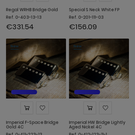
Regal WRHB Bridge Gold
Special S Neck White FP
Ref. 0-403-13-13
Ref. 0-201-111-03
€331.54
€156.09
New
New
Imperial F-Space Bridge
Imperial HW Bridge Lightly
Gold 4C
Aged Nickel 4C
Ref. 0-411-223-13
Ref. 0-412-123-11-1