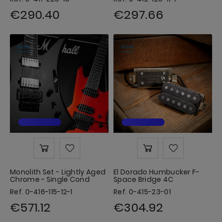
€290.40
€297.66
New
New
Monolith Set - Lightly Aged
El Dorado Humbucker F-
Chrome - Single Cond
Space Bridge 4C
Ref. 0-416-115-12-1
Ref. 0-415-23-01
€571.12
€304.92