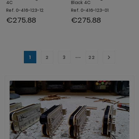
4C
Black 4C
Ref. 0-416-123-12
Ref. 0-416-123-01
€275.88
€275.88
…
1

2
3
22