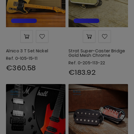
Alnico 3 T Set Nickel
Strat Super-Caster Bridge
Gold Mesh Chrome
Ref. 0-105-15-11
Ref. 0-205-113-22
€360.58
€183.92
New
New