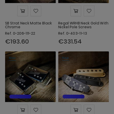
SB Strat Neck Matte Black
Regal WRHB Neck Gold With
Chrome
Nickel Pole Screws
Ref. 0-206-111-22
Ref. 0-403-11-13
€193.60
€331.54
New
New