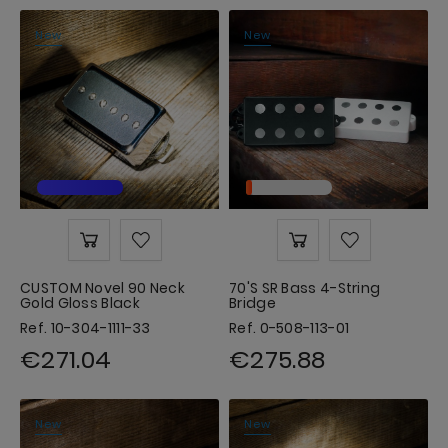
New
New
CUSTOM Novel 90 Neck
70's SR Bass 4-String
Gold Gloss Black
Bridge
Ref. 10-304-1111-33
Ref. 0-508-113-01
€271.04
€275.88
New
New