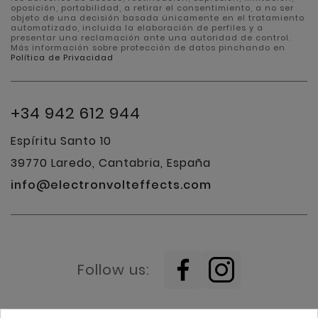
oposición, portabilidad, a retirar el consentimiento, a no ser
objeto de una decisión basada únicamente en el tratamiento
automatizado, incluida la elaboración de perfiles y a
presentar una reclamación ante una autoridad de control.
Más información sobre protección de datos pinchando en
Política de Privacidad
+34 942 612 944
Espíritu Santo 10
39770 Laredo, Cantabria, España
info@electronvolteffects.com
Follow us: