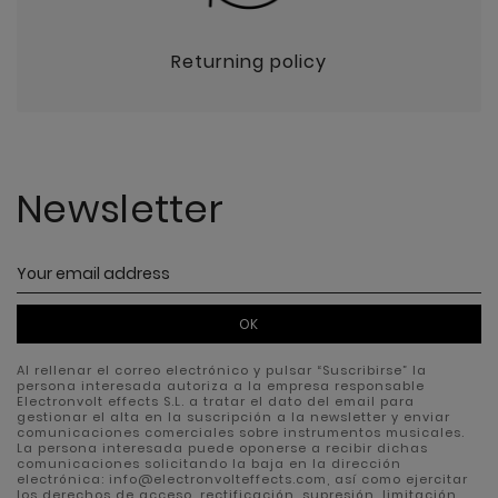
Returning policy
Newsletter
OK
Al rellenar el correo electrónico y pulsar “Suscribirse” la
persona interesada autoriza a la empresa responsable
Electronvolt effects S.L. a tratar el dato del email para
gestionar el alta en la suscripción a la newsletter y enviar
comunicaciones comerciales sobre instrumentos musicales.
La persona interesada puede oponerse a recibir dichas
comunicaciones solicitando la baja en la dirección
electrónica: info@electronvolteffects.com, así como ejercitar
los derechos de acceso, rectificación, supresión, limitación,