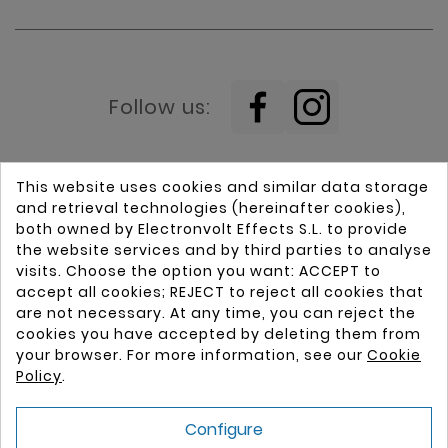
Follow us:
This website uses cookies and similar data storage
and retrieval technologies (hereinafter cookies),
both owned by Electronvolt Effects S.L. to provide
the website services and by third parties to analyse
visits. Choose the option you want: ACCEPT to
Home
Guitars
accept all cookies; REJECT to reject all cookies that
Brands
Pickups
are not necessary. At any time, you can reject the
cookies you have accepted by deleting them from
Electronvolt
Instrument displays
your browser. For more information, see our
Cookie
Contact
Guitar and bass parts
Policy
.
Conditions of Purchase
Legal Notice
Configure
Payment Methods
Privacy Policy