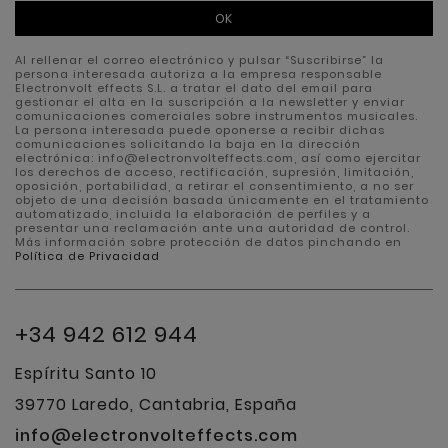
OK
Al rellenar el correo electrónico y pulsar “Suscribirse” la
persona interesada autoriza a la empresa responsable
Electronvolt effects S.L. a tratar el dato del email para
gestionar el alta en la suscripción a la newsletter y enviar
comunicaciones comerciales sobre instrumentos musicales.
La persona interesada puede oponerse a recibir dichas
comunicaciones solicitando la baja en la dirección
electrónica: info@electronvolteffects.com, así como ejercitar
los derechos de acceso, rectificación, supresión, limitación,
oposición, portabilidad, a retirar el consentimiento, a no ser
objeto de una decisión basada únicamente en el tratamiento
automatizado, incluida la elaboración de perfiles y a
presentar una reclamación ante una autoridad de control.
Más información sobre protección de datos pinchando en
Política de Privacidad
+34 942 612 944
Espíritu Santo 10
39770 Laredo, Cantabria, España
info@electronvolteffects.com