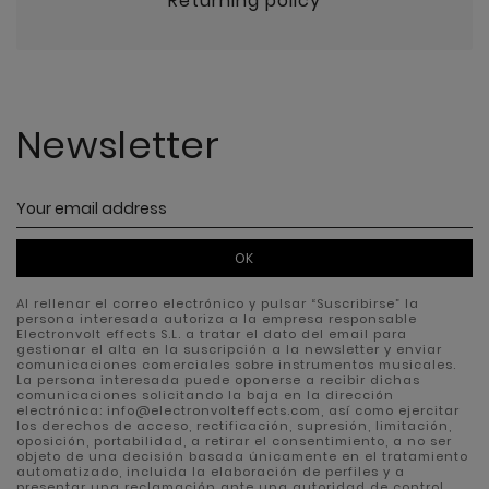
Returning policy
Newsletter
OK
Al rellenar el correo electrónico y pulsar “Suscribirse” la
persona interesada autoriza a la empresa responsable
Electronvolt effects S.L. a tratar el dato del email para
gestionar el alta en la suscripción a la newsletter y enviar
comunicaciones comerciales sobre instrumentos musicales.
La persona interesada puede oponerse a recibir dichas
comunicaciones solicitando la baja en la dirección
electrónica: info@electronvolteffects.com, así como ejercitar
los derechos de acceso, rectificación, supresión, limitación,
oposición, portabilidad, a retirar el consentimiento, a no ser
objeto de una decisión basada únicamente en el tratamiento
automatizado, incluida la elaboración de perfiles y a
presentar una reclamación ante una autoridad de control.