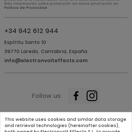
Más información sobre protección de datos pinchando en
Política de Privacidad
+34 942 612 944
Espíritu Santo 10
39770 Laredo, Cantabria, España
info@electronvolteffects.com
Follow us:
This website uses cookies and similar data storage
and retrieval technologies (hereinafter cookies),
both owned by Electronvolt Effects S.L. to provide