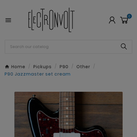
0

Home
Pickups
P90
Other
P90 Jazzmaster set cream