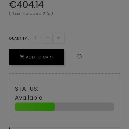
€404.14
( Tax Included 21% )
QUANTITY :
ADD TO CART

Available